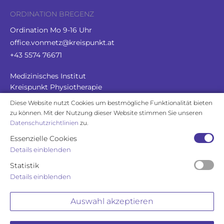
ORDINATION BREGENZ
Ordination Mo 9-16 Uhr
office.vonmetz@kreispunkt.at
+43 5574 76671
Medizinisches Institut
Kreispunkt Physiotherapie
Arlbergstraße 112, 6900 Bregenz
Diese Website nutzt Cookies um bestmögliche Funktionalität bieten
zu können. Mit der Nutzung dieser Website stimmen Sie unseren
Datenschutzrichtlinien
zu.
ORDINATION FELDKIRCH
Essenzielle Cookies
Ordination nach Vereinbarung
Details einblenden
michael.vonmetz@lkhf.at
Statistik
+43 5522 303 1100
Details einblenden
LKH Feldkirch
Auswahl akzeptieren
Carinagasse 47, 6800 Feldkirch