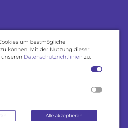
 Cookies um bestmögliche
 zu können. Mit der Nutzung dieser
e unseren
Datenschutzrichtlinien
zu.
NATION FELDKIRCH
ation nach Vereinbarung
el.vonmetz@lkhf.at
522 303 1100
eldkirch
agasse 47, 6800 Feldkirch
ren
Alle akzeptieren