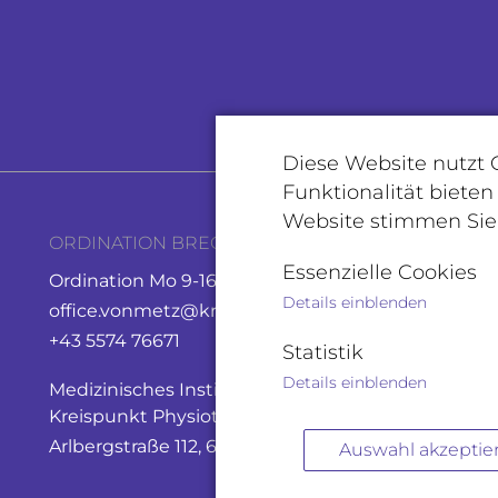
Diese Website nutzt
Funktionalität bieten
Website stimmen Si
ORDINATION BREGENZ
ORDI
Essenzielle Cookies
Ordination Mo 9-16 Uhr
Ordin
Details einblenden
office.vonmetz@kreispunkt.at
micha
+43 5574 76671
+43 5
Statistik
Details einblenden
Medizinisches Institut
LKH F
Kreispunkt Physiotherapie
Carin
Arlbergstraße 112, 6900 Bregenz
Auswahl akzeptie